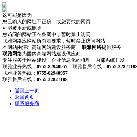
这可能是因为
您已输入的网址不正确，或您要找的网页
可能被更新或删除
您访问的网站正在备案中，暂时禁止访问
联雅网络应网站所有者要求，暂时禁止访问网站
本网站由深圳高端网站建设服务商----
联雅网络
提供服务
联雅网络
为国内高端网站建设供应商
专注服务于网站建设，企业信息化的梳理，内部系统开发
联雅业务热线：
0755-82940957
联雅售后专线：
0755-3282118
联雅业务热线：
0755-82940957
联雅售后专线：
0755-32821188
返回上一页
返回首页
联系服务商